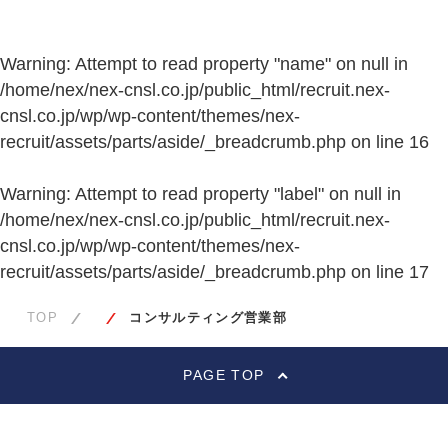
Warning
: Attempt to read property "name" on null in
/home/nex/nex-cnsl.co.jp/public_html/recruit.nex-
cnsl.co.jp/wp/wp-content/themes/nex-
recruit/assets/parts/aside/_breadcrumb.php
on line
16
Warning
: Attempt to read property "label" on null in
/home/nex/nex-cnsl.co.jp/public_html/recruit.nex-
cnsl.co.jp/wp/wp-content/themes/nex-
recruit/assets/parts/aside/_breadcrumb.php
on line
17
TOP
コンサルティング営業部
PAGE TOP