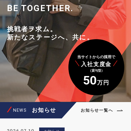
BE TOGETHER.
挑
戦
者
ヲ
求
ム
！
挑戦者ヲ求ム。
新たなステージへ、共に。
当サイトからの採用で
入社支度金
（貸与型）
50
万円
お知らせ
NEWS
お知らせ一覧へ